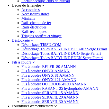
Forfait découpe cuirs de bureau
Décor de la fenêtre
Accessoires
Accessoires stores
Minirails
Rails chemin de fer
Rails électriques
Rails techniques
Tringles portière et vitrage
Déstockage
Déstockage TISSU.COM
Déstockage Toiles BATYLINE ISO 7407 Serge Ferrari
Déstockage Toiles BATYLINE DUO Serge Ferrari
Déstockage Toiles BATYLINE EDEN Serge Ferrari
Fils à coudre
Fils à coudre BELFIL 80 AMANN
Fils à coudre ONYX AMANN
Fils à coudre ONYX 81 AMANN
Fils à coudre ONYX 121 AMANN
Fils à coudre OUTDOOR-PRO AMANN
Fils à coudre RASANT 25 hydrophobe AMANN
Fils à coudre SERAFIL 15 AMANN
Fils à coudre SERAFIL 20 AMANN
Fils à coudre SERAFIL 30 AMANN
Fournitures d'ameublement