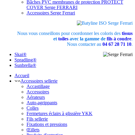
Bâches PVC membranes de protection PROTECT
COVER Serge FERRARI
Accessoires Serge Ferrari
Nous vous conseillons pour coordonner les coloris des
tissus
et
toiles
avec la gamme de
fils à coudre
.
Nous contacter au
04 67 28 71 10
.
Skai®
Spradling®
Sunbrella®
Accueil
Accessoires sellerie
Accastillage
Accessoires
Aérateurs
Auto-agrippants
Colles
Fermetures éclairs à glissière YKK
Fils sellerie
Fixations et pressions
Œillets