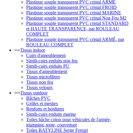
Plastique souple transparent PVC cristal ARMÉ
Plastique souple transparent PVC cristal FROID
Plastique souple transparent PVC cristal MARINE
Plastique souple transparent PVC cristal Non Feu M2
Plastique souple transparent PVC cristal STANDARD
et HAUTE TRANSPARENCE, par ROULEAU
COMPLET
Plastique souple transparent PVC cristal ARMÉ, par
ROULEAU COMPLET
Tissus indoor
Cuirs d'ameublement
Simili-cuirs enduits non feu
Simili-cuirs enduits PU
Tissus d'ameublement
Tissus microfibres
Tissus non feu
Tissus velours
Tissus outdoor
Bâches PVC
Grilles et meshes
Renforts et bordures
Simili-cuirs enduits marine
Toiles bâche coton pour véhicules de l'armée,
glamping, tente, couverture
Toiles BATYLINE Serge Ferrari