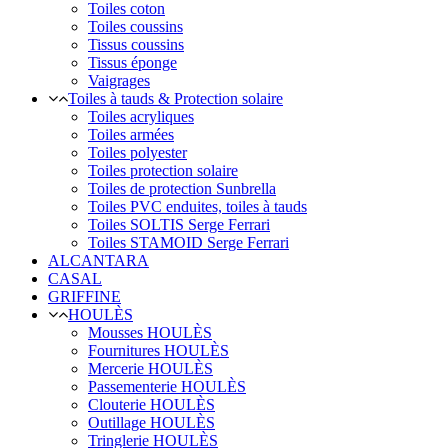
Toiles coton
Toiles coussins
Tissus coussins
Tissus éponge
Vaigrages
Toiles à tauds & Protection solaire
Toiles acryliques
Toiles armées
Toiles polyester
Toiles protection solaire
Toiles de protection Sunbrella
Toiles PVC enduites, toiles à tauds
Toiles SOLTIS Serge Ferrari
Toiles STAMOID Serge Ferrari
ALCANTARA
CASAL
GRIFFINE
HOULÈS
Mousses HOULÈS
Fournitures HOULÈS
Mercerie HOULÈS
Passementerie HOULÈS
Clouterie HOULÈS
Outillage HOULÈS
Tringlerie HOULÈS