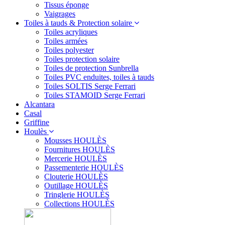
Tissus éponge
Vaigrages
Toiles à tauds & Protection solaire
Toiles acryliques
Toiles armées
Toiles polyester
Toiles protection solaire
Toiles de protection Sunbrella
Toiles PVC enduites, toiles à tauds
Toiles SOLTIS Serge Ferrari
Toiles STAMOID Serge Ferrari
Alcantara
Casal
Griffine
Houlès
Mousses HOULÈS
Fournitures HOULÈS
Mercerie HOULÈS
Passementerie HOULÈS
Clouterie HOULÈS
Outillage HOULÈS
Tringlerie HOULÈS
Collections HOULÈS