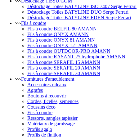
Déstockage TISSU.COM
Déstockage Toiles BATYLINE ISO 7407 Serge Ferrari
Déstockage Toiles BATYLINE DUO Serge Ferrari
Déstockage Toiles BATYLINE EDEN Serge Ferrari
Fils à coudre
Fils à coudre BELFIL 80 AMANN
Fils à coudre ONYX AMANN
Fils à coudre ONYX 81 AMANN
Fils à coudre ONYX 121 AMANN
Fils à coudre OUTDOOR-PRO AMANN
Fils à coudre RASANT 25 hydrophobe AMANN
Fils à coudre SERAFIL 15 AMANN
Fils à coudre SERAFIL 20 AMANN
Fils à coudre SERAFIL 30 AMANN
Fournitures d'ameublement
Accessoires rideaux
Agrafes
Boutons à recouvrir
Cordes, ficelles, semences
Coussins déco
Fils à coudre
Ressorts, sangles tapissier
Matériaux de garnissage
Profils agglo
Profils de finition