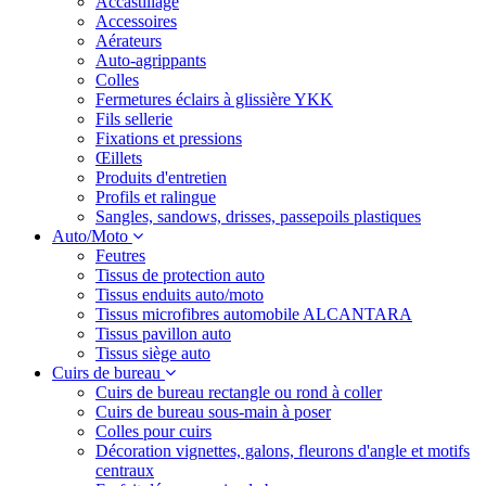
Accastillage
Accessoires
Aérateurs
Auto-agrippants
Colles
Fermetures éclairs à glissière YKK
Fils sellerie
Fixations et pressions
Œillets
Produits d'entretien
Profils et ralingue
Sangles, sandows, drisses, passepoils plastiques
Auto/Moto
Feutres
Tissus de protection auto
Tissus enduits auto/moto
Tissus microfibres automobile ALCANTARA
Tissus pavillon auto
Tissus siège auto
Cuirs de bureau
Cuirs de bureau rectangle ou rond à coller
Cuirs de bureau sous-main à poser
Colles pour cuirs
Décoration vignettes, galons, fleurons d'angle et motifs
centraux