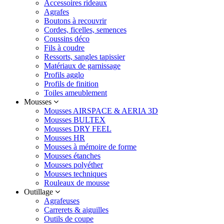
Accessoires rideaux
Agrafes
Boutons à recouvrir
Cordes, ficelles, semences
Coussins déco
Fils à coudre
Ressorts, sangles tapissier
Matériaux de garnissage
Profils agglo
Profils de finition
Toiles ameublement
Mousses
Mousses AIRSPACE & AERIA 3D
Mousses BULTEX
Mousses DRY FEEL
Mousses HR
Mousses à mémoire de forme
Mousses étanches
Mousses polyéther
Mousses techniques
Rouleaux de mousse
Outillage
Agrafeuses
Carrerets & aiguilles
Outils de coupe