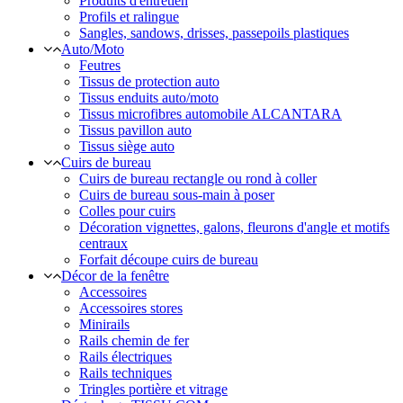
Produits d'entretien
Profils et ralingue
Sangles, sandows, drisses, passepoils plastiques
Auto/Moto
Feutres
Tissus de protection auto
Tissus enduits auto/moto
Tissus microfibres automobile ALCANTARA
Tissus pavillon auto
Tissus siège auto
Cuirs de bureau
Cuirs de bureau rectangle ou rond à coller
Cuirs de bureau sous-main à poser
Colles pour cuirs
Décoration vignettes, galons, fleurons d'angle et motifs
centraux
Forfait découpe cuirs de bureau
Décor de la fenêtre
Accessoires
Accessoires stores
Minirails
Rails chemin de fer
Rails électriques
Rails techniques
Tringles portière et vitrage