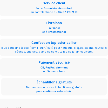
Service client
Par le
formulaire de contact
ou par téléphone au
04 67 28 71 10
Livraison
En
France
et à l'
International
Confection tapissier sellier
Tous coussins (tissu / simili-cuir / cuir) pour nautique, sièges, salons, fauteuils,
bâches, chaises, bains de soleil, toiles de jardin et divers...
Paiement sécurisé
CB
,
PayPal
,
virement
ou
3x sans frais
Échantillons gratuits
Demandez-nous des échantillons gratuits
pour confirmer votre choix