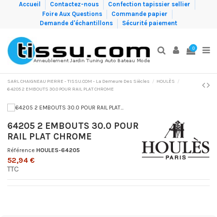
Accueil
Contactez-nous
Confection tapissier sellier
Foire Aux Questions
Commande papier
Demande d'échantillons
Sécurité paiement
0
SARL CHAIGNEAU PIERRE - TISSU.COM - La Demeure Des Siècles
HOULÈS
64205 2 EMBOUTS 30.0 POUR RAIL PLAT CHROME
64205 2 EMBOUTS 30.0 POUR
RAIL PLAT CHROME
Référence
HOULES-64205
52,94 €
TTC