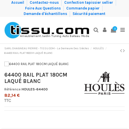
Accueil
Contactez-nous
Confection tapissier sellier
Foire Aux Questions
Commande papier
Demande d'échantillons
Sécurité paiement
0
SARL CHAIGNEAU PIERRE - TISSU.COM - La Demeure Des Siècles
HOULÈS
64400 RAIL PLAT 180CM LAQUÉ BLANC
64400 RAIL PLAT 180CM
LAQUÉ BLANC
Référence
HOULES-64400
82,14 €
TTC