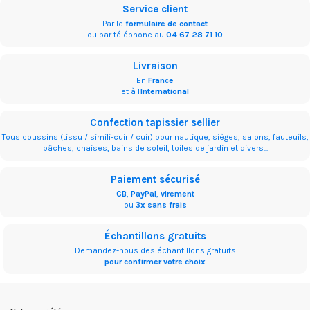
Service client
Par le
formulaire de contact
ou par téléphone au
04 67 28 71 10
Livraison
En
France
et à l'
International
Confection tapissier sellier
Tous coussins (tissu / simili-cuir / cuir) pour nautique, sièges, salons, fauteuils,
bâches, chaises, bains de soleil, toiles de jardin et divers...
Paiement sécurisé
CB
,
PayPal
,
virement
ou
3x sans frais
Échantillons gratuits
Demandez-nous des échantillons gratuits
pour confirmer votre choix