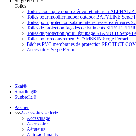
Serge Ferrari
Toiles
Toiles acoustique pour extérieur et intérieur ALPHALIA 
Toiles pour mobilier indoor outdoor BATYLINE Serge F
Toiles pour protection solaire intérieures et extérieures 
Toiles de protection façades de bâtiments SERGE FER
Toiles de protection pour l'équipage STAMOID Serge Fe
Toiles pour recouvrement STAMSKIN Serge Ferrari
Bâches PVC membranes de protection PROTECT CO
Accessoires Serge Ferrari
Skai®
Spradling®
Sunbrella®
Accueil
Accessoires sellerie
Accastillage
Accessoires
Aérateurs
Auto-agrippants