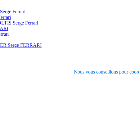
Serge Ferrari
errari
SOLTIS Serge Ferrari
RARI
rrari
VER Serge FERRARI
Nous vous conseillons pour coord