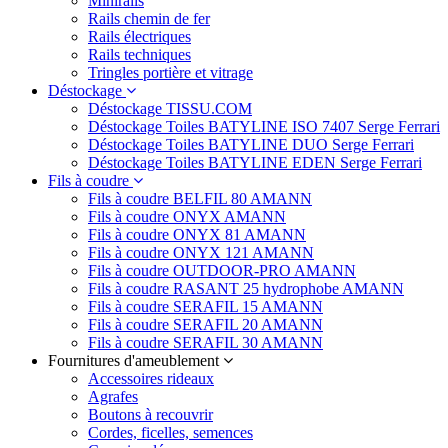
Minirails
Rails chemin de fer
Rails électriques
Rails techniques
Tringles portière et vitrage
Déstockage
Déstockage TISSU.COM
Déstockage Toiles BATYLINE ISO 7407 Serge Ferrari
Déstockage Toiles BATYLINE DUO Serge Ferrari
Déstockage Toiles BATYLINE EDEN Serge Ferrari
Fils à coudre
Fils à coudre BELFIL 80 AMANN
Fils à coudre ONYX AMANN
Fils à coudre ONYX 81 AMANN
Fils à coudre ONYX 121 AMANN
Fils à coudre OUTDOOR-PRO AMANN
Fils à coudre RASANT 25 hydrophobe AMANN
Fils à coudre SERAFIL 15 AMANN
Fils à coudre SERAFIL 20 AMANN
Fils à coudre SERAFIL 30 AMANN
Fournitures d'ameublement
Accessoires rideaux
Agrafes
Boutons à recouvrir
Cordes, ficelles, semences