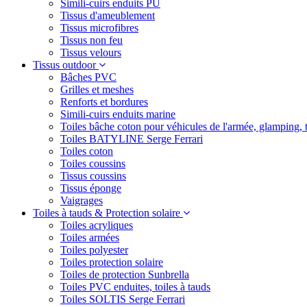
Simili-cuirs enduits PU
Tissus d'ameublement
Tissus microfibres
Tissus non feu
Tissus velours
Tissus outdoor
Bâches PVC
Grilles et meshes
Renforts et bordures
Simili-cuirs enduits marine
Toiles bâche coton pour véhicules de l'armée, glamping, 
Toiles BATYLINE Serge Ferrari
Toiles coton
Toiles coussins
Tissus coussins
Tissus éponge
Vaigrages
Toiles à tauds & Protection solaire
Toiles acryliques
Toiles armées
Toiles polyester
Toiles protection solaire
Toiles de protection Sunbrella
Toiles PVC enduites, toiles à tauds
Toiles SOLTIS Serge Ferrari