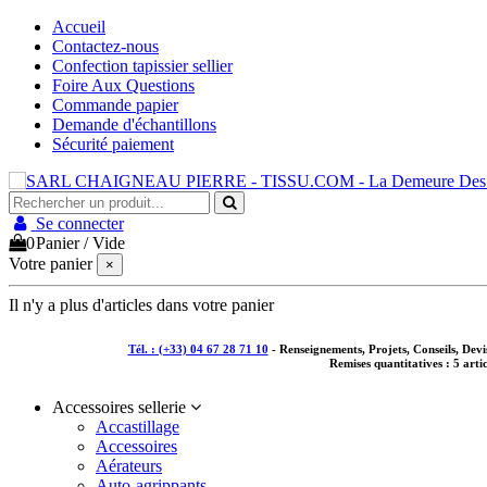
Accueil
Contactez-nous
Confection tapissier sellier
Foire Aux Questions
Commande papier
Demande d'échantillons
Sécurité paiement
Se connecter
0
Panier
/
Vide
Votre panier
×
Il n'y a plus d'articles dans votre panier
Tél. : (+33) 04 67 28 71 10
- Renseignements, Projets, Conseils, De
Remises quantitatives :
5 arti
Accessoires sellerie
Accastillage
Accessoires
Aérateurs
Auto-agrippants