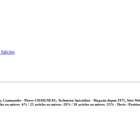
vis, Commandes - Pierre CHAIGNEAU, Technicien Spécialiste - Magasin depuis 1975, Sites We
cles ou mètres -6% / 25 articles ou mètres -20% / 50 articles ou mètres -25%
- Devis : Positio