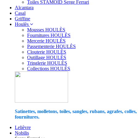
Toiles STAMOID Serge Ferrari
Alcantara
Casal
Griffine
Houlès
Mousses HOULÈS
Fournitures HOULÈS
Mercerie HOULÈS
Passementerie HOULÈS
Clouterie HOULÈS
Outillage HOULÈS
Tringlerie HOULÈS
Collections HOULÈS
Satinettes, molletons, toiles, sangles, rubans, agrafes, colles,
fournitures.
Lelièvre
Nobilis