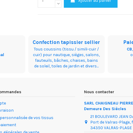
Ajouter au panier
Confection tapissier sellier
Pai
Tous coussins (tissu / simili-cuir /
CB
nal
cuir) pour nautique, sièges, salons,
fauteuils, bâches, chaises, bains
de soleil, toiles de jardin et divers...
 commandes
Nous contacter
pte
SARL CHAIGNEAU PIERRE 
Demeure Des Siècles
ivraison
21 BOULEVARD JEAN 
 personnalisée de vos tissus
Port de Valras-Plage, 
paiement
34350 VALRAS-PLAGE
s générales de vente