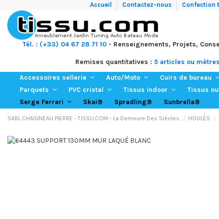
Accueil
Contactez-nous
Confection t
Tél. : (+33) 04 67 28 71 10
- Renseignements, Projets, Conse
Remises quantitatives :
5 articles ou mètre
Accessoires sellerie
Auto/Moto
Cuirs de bureau
Parquets
PVC cristal
Tissus indoor
Tissus o
Skai®
Spradling®
Sunbrella®
Serge Ferrari
SARL CHAIGNEAU PIERRE - TISSU.COM - La Demeure Des Siècles
HOULÈS