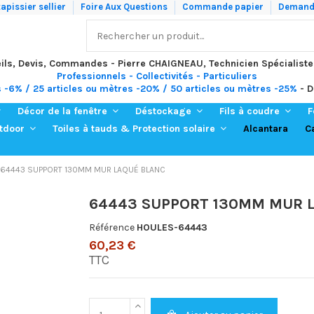
apissier sellier
Foire Aux Questions
Commande papier
Demande
ils, Devis, Commandes - Pierre CHAIGNEAU, Technicien Spécialiste
Professionnels - Collectivités - Particuliers
s -6% / 25 articles ou mètres -20% / 50 articles ou mètres -25%
- D
Décor de la fenêtre
Déstockage
Fils à coudre
F
Alcantara
C
utdoor
Toiles à tauds & Protection solaire
64443 SUPPORT 130MM MUR LAQUÉ BLANC
64443 SUPPORT 130MM MUR 
Référence
HOULES-64443
60,23 €
TTC