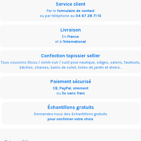
Service client
Par le
formulaire de contact
ou par téléphone au
04 67 28 71 10
Livraison
En
France
et à l'
International
Confection tapissier sellier
Tous coussins (tissu / simili-cuir / cuir) pour nautique, sièges, salons, fauteuils,
bâches, chaises, bains de soleil, toiles de jardin et divers...
Paiement sécurisé
CB
,
PayPal
,
virement
ou
3x sans frais
Échantillons gratuits
Demandez-nous des échantillons gratuits
pour confirmer votre choix