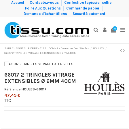
Accueil
Contactez-nous
Confection tapissier sellier
Foire Aux Questions
Commande papier
Demande d'échantillons
Sécurité paiement
0
SARL CHAIGNEAU PIERRE - TISSU.COM - La Demeure Des Siècles
HOULÈS
66017 2 TRINGLES VITRAGE EXTENSIBLES Ø 6MM 40CM
66017 2 TRINGLES VITRAGE
EXTENSIBLES Ø 6MM 40CM
Référence
HOULES-66017
47,45 €
TTC