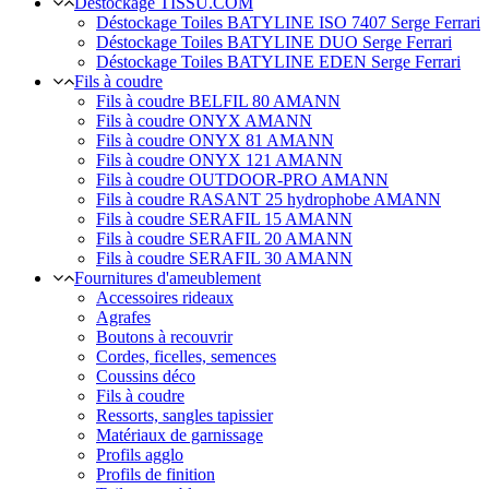
Déstockage TISSU.COM
Déstockage Toiles BATYLINE ISO 7407 Serge Ferrari
Déstockage Toiles BATYLINE DUO Serge Ferrari
Déstockage Toiles BATYLINE EDEN Serge Ferrari
Fils à coudre
Fils à coudre BELFIL 80 AMANN
Fils à coudre ONYX AMANN
Fils à coudre ONYX 81 AMANN
Fils à coudre ONYX 121 AMANN
Fils à coudre OUTDOOR-PRO AMANN
Fils à coudre RASANT 25 hydrophobe AMANN
Fils à coudre SERAFIL 15 AMANN
Fils à coudre SERAFIL 20 AMANN
Fils à coudre SERAFIL 30 AMANN
Fournitures d'ameublement
Accessoires rideaux
Agrafes
Boutons à recouvrir
Cordes, ficelles, semences
Coussins déco
Fils à coudre
Ressorts, sangles tapissier
Matériaux de garnissage
Profils agglo
Profils de finition