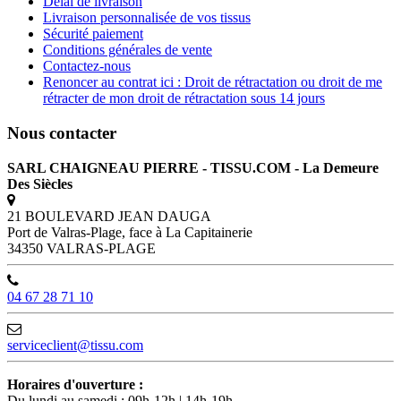
Délai de livraison
Livraison personnalisée de vos tissus
Sécurité paiement
Conditions générales de vente
Contactez-nous
Renoncer au contrat ici : Droit de rétractation ou droit de me
rétracter de mon droit de rétractation sous 14 jours
Nous contacter
SARL CHAIGNEAU PIERRE - TISSU.COM - La Demeure
Des Siècles
21 BOULEVARD JEAN DAUGA
Port de Valras-Plage, face à La Capitainerie
34350 VALRAS-PLAGE
04 67 28 71 10
serviceclient@tissu.com
Horaires d'ouverture :
Du lundi au samedi : 09h-12h | 14h-19h