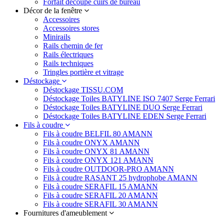
Forfait découpe cuirs de bureau
Décor de la fenêtre
Accessoires
Accessoires stores
Minirails
Rails chemin de fer
Rails électriques
Rails techniques
Tringles portière et vitrage
Déstockage
Déstockage TISSU.COM
Déstockage Toiles BATYLINE ISO 7407 Serge Ferrari
Déstockage Toiles BATYLINE DUO Serge Ferrari
Déstockage Toiles BATYLINE EDEN Serge Ferrari
Fils à coudre
Fils à coudre BELFIL 80 AMANN
Fils à coudre ONYX AMANN
Fils à coudre ONYX 81 AMANN
Fils à coudre ONYX 121 AMANN
Fils à coudre OUTDOOR-PRO AMANN
Fils à coudre RASANT 25 hydrophobe AMANN
Fils à coudre SERAFIL 15 AMANN
Fils à coudre SERAFIL 20 AMANN
Fils à coudre SERAFIL 30 AMANN
Fournitures d'ameublement