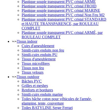
Plastique souple transparent PVC cristal ARMÉ
Plastique souple transparent PVC cristal FROID
Plastique souple transparent PVC cristal MARINE
Plastique souple transparent PVC cristal Non Feu M2
Plastique souple transparent PVC cristal STANDARD
et HAUTE TRANSPARENCE, par ROULEAU
COMPLET
Plastique souple transparent PVC cristal ARMÉ, par
ROULEAU COMPLET
Tissus indoor
Cuirs d'ameublement
Simili-cuirs enduits non feu
Simili-cuirs enduits PU
Tissus d'ameublement
Tissus microfibres
Tissus non feu
Tissus velours
Tissus outdoor
Bâches PVC
Grilles et meshes
Renforts et bordures
Simili-cuirs enduits marine
Toiles bâche coton pour véhicules de l'armée,
glamping, tente, couverture
Toiles BATYLINE Serge Ferrari