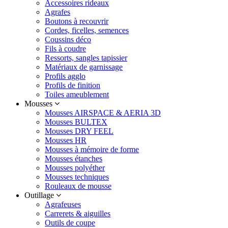
Accessoires rideaux
Agrafes
Boutons à recouvrir
Cordes, ficelles, semences
Coussins déco
Fils à coudre
Ressorts, sangles tapissier
Matériaux de garnissage
Profils agglo
Profils de finition
Toiles ameublement
Mousses
Mousses AIRSPACE & AERIA 3D
Mousses BULTEX
Mousses DRY FEEL
Mousses HR
Mousses à mémoire de forme
Mousses étanches
Mousses polyéther
Mousses techniques
Rouleaux de mousse
Outillage
Agrafeuses
Carrerets & aiguilles
Outils de coupe