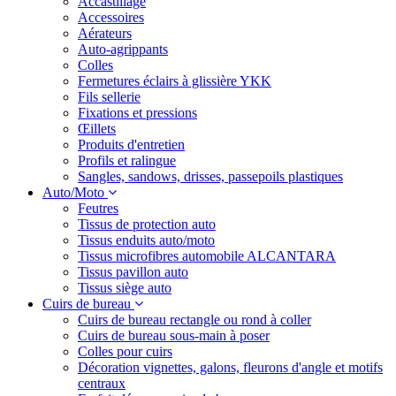
Accastillage
Accessoires
Aérateurs
Auto-agrippants
Colles
Fermetures éclairs à glissière YKK
Fils sellerie
Fixations et pressions
Œillets
Produits d'entretien
Profils et ralingue
Sangles, sandows, drisses, passepoils plastiques
Auto/Moto
Feutres
Tissus de protection auto
Tissus enduits auto/moto
Tissus microfibres automobile ALCANTARA
Tissus pavillon auto
Tissus siège auto
Cuirs de bureau
Cuirs de bureau rectangle ou rond à coller
Cuirs de bureau sous-main à poser
Colles pour cuirs
Décoration vignettes, galons, fleurons d'angle et motifs
centraux