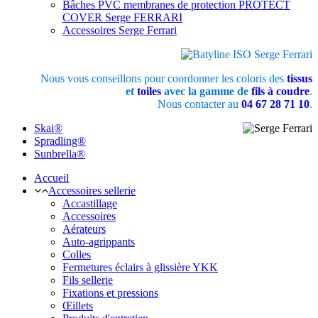
Bâches PVC membranes de protection PROTECT
COVER Serge FERRARI
Accessoires Serge Ferrari
Nous vous conseillons pour coordonner les coloris des
tissus
et
toiles
avec la gamme de
fils à coudre
.
Nous contacter au
04 67 28 71 10
.
Skai®
Spradling®
Sunbrella®
Accueil
Accessoires sellerie
Accastillage
Accessoires
Aérateurs
Auto-agrippants
Colles
Fermetures éclairs à glissière YKK
Fils sellerie
Fixations et pressions
Œillets