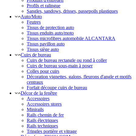
Produits d'entretien
Profils et ralingue
Sangles, sandows, drisses, passepoils plastiques
Auto/Moto
Feutres
Tissus de protection auto
Tissus enduits auto/moto
Tissus microfibres automobile ALCANTARA
Tissus pavillon auto
Tissus siège auto
Cuirs de bureau
Cuirs de bureau rectangle ou rond à coller
Cuirs de bureau sous-main à poser
Colles pour cuirs
Décoration vignettes, galons, fleurons d'angle et motifs
centraux
Forfait découpe cuirs de bureau
Décor de la fenêtre
Accessoires
Accessoires stores
Minirails
Rails chemin de fer
Rails électriques
Rails techniques
Tringles portière et vitrage