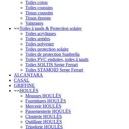
Toiles coton
Toiles coussins
Tissus coussins
Tissus éponge
Vaigrages
Toiles à tauds & Protection solaire
Toiles acryliques
Toiles armées
Toiles polyester
Toiles protection solaire
Toiles de protection Sunbrella
Toiles PVC enduites, toiles à tauds
Toiles SOLTIS Serge Ferrari
Toiles STAMOID Serge Ferrari
ALCANTARA
CASAL
GRIFFINE
HOULÈS
Mousses HOULÈS
Fournitures HOULÈS
Mercerie HOULÈS
Passementerie HOULÈS
Clouterie HOULÈS
Outillage HOULÈS
Tringlerie HOULÈS