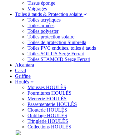
Tissus éponge
Vaigrages
Toiles à tauds & Protection solaire
Toiles acryliques
Toiles armées
Toiles polyester
Toiles protection solaire
Toiles de protection Sunbrella
Toiles PVC enduites, toiles à tauds
Toiles SOLTIS Serge Ferrari
Toiles STAMOID Serge Ferrari
Alcantara
Casal
Griffine
Houlès
Mousses HOULÈS
Fournitures HOULÈS
Mercerie HOULÈS
Passementerie HOULÈS
Clouterie HOULÈS
Outillage HOULÈS
Tringlerie HOULÈS
Collections HOULÈS