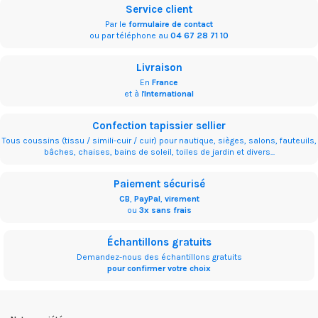
Service client
Par le
formulaire de contact
ou par téléphone au
04 67 28 71 10
Livraison
En
France
et à l'
International
Confection tapissier sellier
Tous coussins (tissu / simili-cuir / cuir) pour nautique, sièges, salons, fauteuils,
bâches, chaises, bains de soleil, toiles de jardin et divers...
Paiement sécurisé
CB
,
PayPal
,
virement
ou
3x sans frais
Échantillons gratuits
Demandez-nous des échantillons gratuits
pour confirmer votre choix