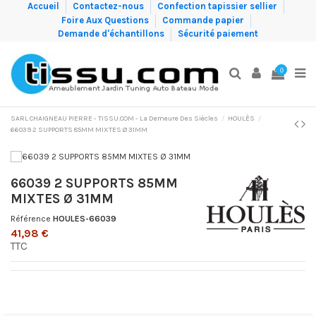
Accueil
Contactez-nous
Confection tapissier sellier
Foire Aux Questions
Commande papier
Demande d'échantillons
Sécurité paiement
0
SARL CHAIGNEAU PIERRE - TISSU.COM - La Demeure Des Siècles
HOULÈS
66039 2 SUPPORTS 85MM MIXTES Ø 31MM
66039 2 SUPPORTS 85MM
MIXTES Ø 31MM
Référence
HOULES-66039
41,98 €
TTC