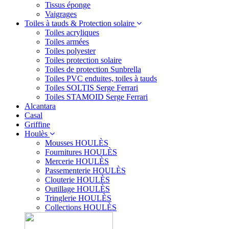
Tissus éponge
Vaigrages
Toiles à tauds & Protection solaire
Toiles acryliques
Toiles armées
Toiles polyester
Toiles protection solaire
Toiles de protection Sunbrella
Toiles PVC enduites, toiles à tauds
Toiles SOLTIS Serge Ferrari
Toiles STAMOID Serge Ferrari
Alcantara
Casal
Griffine
Houlès
Mousses HOULÈS
Fournitures HOULÈS
Mercerie HOULÈS
Passementerie HOULÈS
Clouterie HOULÈS
Outillage HOULÈS
Tringlerie HOULÈS
Collections HOULÈS