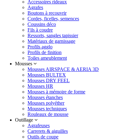
Accessoires rideaux
Agrafes
Boutons à recouvrir
Cordes, ficelles, semences
Coussins déco
Fils à coudre
Ressorts, sangles tapissier
Matériaux de garnissage
Profils agglo
Profils de finition
Toiles ameublement
Mousses
Mousses AIRSPACE & AERIA 3D
Mousses BULTEX
Mousses DRY FEEL
Mousses HR
Mousses à mémoire de forme
Mousses étanches
Mousses polyéther
Mousses techniques
Rouleaux de mousse
Outillage
Agrafeuses
Carrerets & aiguilles
Outils de coupe