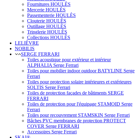
Fournitures HOULÈS
Mercerie HOULÈS
Passementerie HOULÈS
Clouterie HOULÈS
Outillage HOULÈS
Tringlerie HOULÈS
Collections HOULÈS
LELIÈVRE
NOBILIS
SERGE FERRARI
Toiles acoustique pour extérieur et intérieur
ALPHALIA Serge Ferrari
Toiles pour mobilier indoor outdoor BATYLINE Serge
Ferrari
Toiles pour protection solaire intérieures et extérieures
SOLTIS Serge Ferrari
Toiles de protection façades de bâtiments SERGE
FERRARI
Toiles de protection pour l'équipage STAMOID Serge
Ferrari
Toiles pour recouvrement STAMSKIN Serge Ferrari
Bâches PVC membranes de protection PROTECT
COVER Serge FERRARI
Accessoires Serge Ferrari
SKAI®