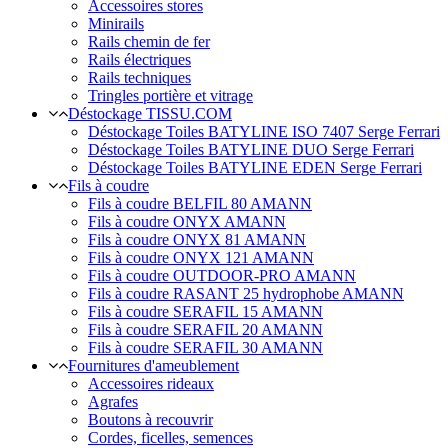
Accessoires stores
Minirails
Rails chemin de fer
Rails électriques
Rails techniques
Tringles portière et vitrage
Déstockage TISSU.COM
Déstockage Toiles BATYLINE ISO 7407 Serge Ferrari
Déstockage Toiles BATYLINE DUO Serge Ferrari
Déstockage Toiles BATYLINE EDEN Serge Ferrari
Fils à coudre
Fils à coudre BELFIL 80 AMANN
Fils à coudre ONYX AMANN
Fils à coudre ONYX 81 AMANN
Fils à coudre ONYX 121 AMANN
Fils à coudre OUTDOOR-PRO AMANN
Fils à coudre RASANT 25 hydrophobe AMANN
Fils à coudre SERAFIL 15 AMANN
Fils à coudre SERAFIL 20 AMANN
Fils à coudre SERAFIL 30 AMANN
Fournitures d'ameublement
Accessoires rideaux
Agrafes
Boutons à recouvrir
Cordes, ficelles, semences