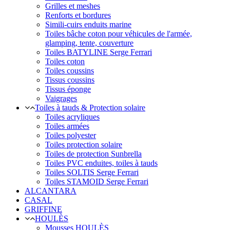
Grilles et meshes
Renforts et bordures
Simili-cuirs enduits marine
Toiles bâche coton pour véhicules de l'armée,
glamping, tente, couverture
Toiles BATYLINE Serge Ferrari
Toiles coton
Toiles coussins
Tissus coussins
Tissus éponge
Vaigrages
Toiles à tauds & Protection solaire
Toiles acryliques
Toiles armées
Toiles polyester
Toiles protection solaire
Toiles de protection Sunbrella
Toiles PVC enduites, toiles à tauds
Toiles SOLTIS Serge Ferrari
Toiles STAMOID Serge Ferrari
ALCANTARA
CASAL
GRIFFINE
HOULÈS
Mousses HOULÈS