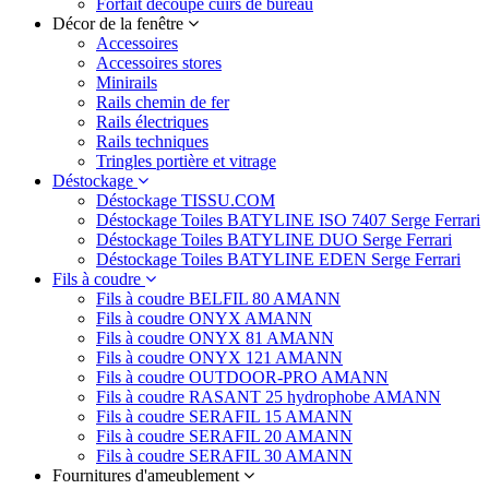
Forfait découpe cuirs de bureau
Décor de la fenêtre
Accessoires
Accessoires stores
Minirails
Rails chemin de fer
Rails électriques
Rails techniques
Tringles portière et vitrage
Déstockage
Déstockage TISSU.COM
Déstockage Toiles BATYLINE ISO 7407 Serge Ferrari
Déstockage Toiles BATYLINE DUO Serge Ferrari
Déstockage Toiles BATYLINE EDEN Serge Ferrari
Fils à coudre
Fils à coudre BELFIL 80 AMANN
Fils à coudre ONYX AMANN
Fils à coudre ONYX 81 AMANN
Fils à coudre ONYX 121 AMANN
Fils à coudre OUTDOOR-PRO AMANN
Fils à coudre RASANT 25 hydrophobe AMANN
Fils à coudre SERAFIL 15 AMANN
Fils à coudre SERAFIL 20 AMANN
Fils à coudre SERAFIL 30 AMANN
Fournitures d'ameublement