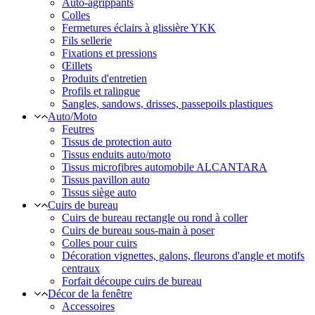
Auto-agrippants
Colles
Fermetures éclairs à glissière YKK
Fils sellerie
Fixations et pressions
Œillets
Produits d'entretien
Profils et ralingue
Sangles, sandows, drisses, passepoils plastiques
Auto/Moto
Feutres
Tissus de protection auto
Tissus enduits auto/moto
Tissus microfibres automobile ALCANTARA
Tissus pavillon auto
Tissus siège auto
Cuirs de bureau
Cuirs de bureau rectangle ou rond à coller
Cuirs de bureau sous-main à poser
Colles pour cuirs
Décoration vignettes, galons, fleurons d'angle et motifs
centraux
Forfait découpe cuirs de bureau
Décor de la fenêtre
Accessoires