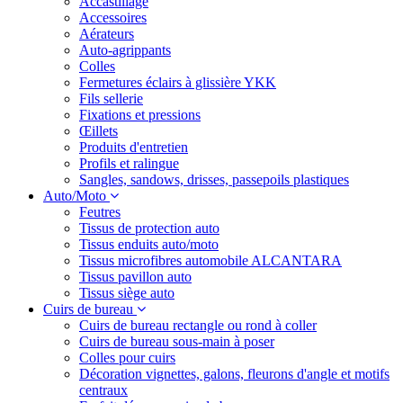
Accastillage
Accessoires
Aérateurs
Auto-agrippants
Colles
Fermetures éclairs à glissière YKK
Fils sellerie
Fixations et pressions
Œillets
Produits d'entretien
Profils et ralingue
Sangles, sandows, drisses, passepoils plastiques
Auto/Moto
Feutres
Tissus de protection auto
Tissus enduits auto/moto
Tissus microfibres automobile ALCANTARA
Tissus pavillon auto
Tissus siège auto
Cuirs de bureau
Cuirs de bureau rectangle ou rond à coller
Cuirs de bureau sous-main à poser
Colles pour cuirs
Décoration vignettes, galons, fleurons d'angle et motifs
centraux