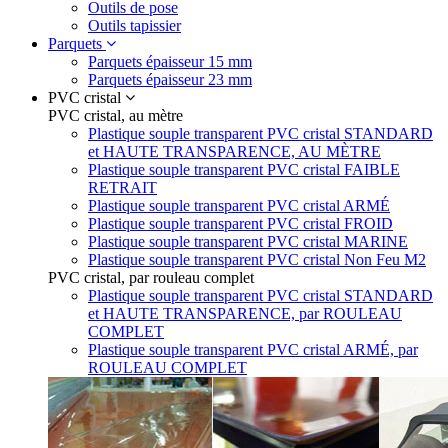
Outils de pose
Outils tapissier
Parquets
Parquets épaisseur 15 mm
Parquets épaisseur 23 mm
PVC cristal
PVC cristal, au mètre
Plastique souple transparent PVC cristal STANDARD
et HAUTE TRANSPARENCE, AU MÈTRE
Plastique souple transparent PVC cristal FAIBLE
RETRAIT
Plastique souple transparent PVC cristal ARMÉ
Plastique souple transparent PVC cristal FROID
Plastique souple transparent PVC cristal MARINE
Plastique souple transparent PVC cristal Non Feu M2
PVC cristal, par rouleau complet
Plastique souple transparent PVC cristal STANDARD
et HAUTE TRANSPARENCE, par ROULEAU
COMPLET
Plastique souple transparent PVC cristal ARMÉ, par
ROULEAU COMPLET