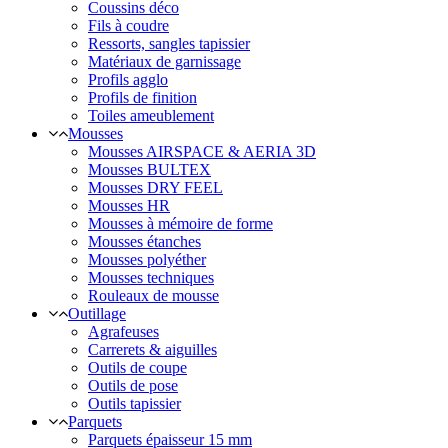
Coussins déco
Fils à coudre
Ressorts, sangles tapissier
Matériaux de garnissage
Profils agglo
Profils de finition
Toiles ameublement
Mousses
Mousses AIRSPACE & AERIA 3D
Mousses BULTEX
Mousses DRY FEEL
Mousses HR
Mousses à mémoire de forme
Mousses étanches
Mousses polyéther
Mousses techniques
Rouleaux de mousse
Outillage
Agrafeuses
Carrerets & aiguilles
Outils de coupe
Outils de pose
Outils tapissier
Parquets
Parquets épaisseur 15 mm