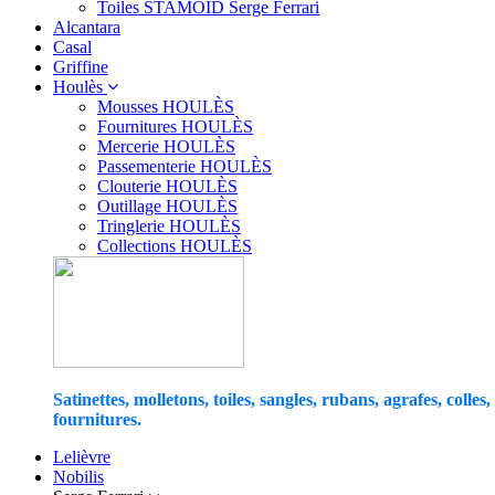
Toiles STAMOID Serge Ferrari
Alcantara
Casal
Griffine
Houlès
Mousses HOULÈS
Fournitures HOULÈS
Mercerie HOULÈS
Passementerie HOULÈS
Clouterie HOULÈS
Outillage HOULÈS
Tringlerie HOULÈS
Collections HOULÈS
Satinettes, molletons, toiles, sangles, rubans, agrafes, colles,
fournitures.
Lelièvre
Nobilis