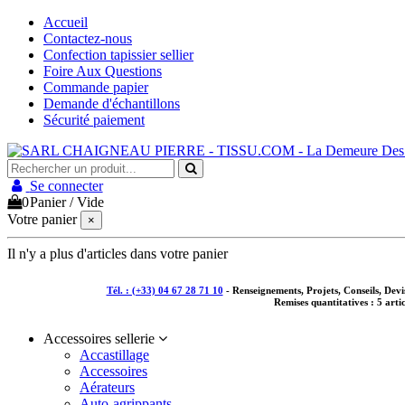
Accueil
Contactez-nous
Confection tapissier sellier
Foire Aux Questions
Commande papier
Demande d'échantillons
Sécurité paiement
Se connecter
0
Panier
/
Vide
Votre panier
×
Il n'y a plus d'articles dans votre panier
Tél. : (+33) 04 67 28 71 10
- Renseignements, Projets, Conseils, De
Remises quantitatives :
5 arti
Accessoires sellerie
Accastillage
Accessoires
Aérateurs
Auto-agrippants