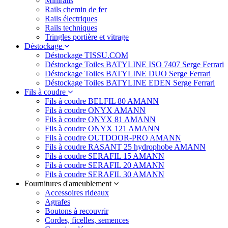
Minirails
Rails chemin de fer
Rails électriques
Rails techniques
Tringles portière et vitrage
Déstockage
Déstockage TISSU.COM
Déstockage Toiles BATYLINE ISO 7407 Serge Ferrari
Déstockage Toiles BATYLINE DUO Serge Ferrari
Déstockage Toiles BATYLINE EDEN Serge Ferrari
Fils à coudre
Fils à coudre BELFIL 80 AMANN
Fils à coudre ONYX AMANN
Fils à coudre ONYX 81 AMANN
Fils à coudre ONYX 121 AMANN
Fils à coudre OUTDOOR-PRO AMANN
Fils à coudre RASANT 25 hydrophobe AMANN
Fils à coudre SERAFIL 15 AMANN
Fils à coudre SERAFIL 20 AMANN
Fils à coudre SERAFIL 30 AMANN
Fournitures d'ameublement
Accessoires rideaux
Agrafes
Boutons à recouvrir
Cordes, ficelles, semences