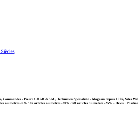
vis, Commandes - Pierre CHAIGNEAU, Technicien Spécialiste - Magasin depuis 1975, Sites We
cles ou mètres -6% / 25 articles ou mètres -20% / 50 articles ou mètres -25%
- Devis : Positio