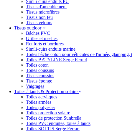
Simili-cuirs enduits PU
Tissus d'ameublement
Tissus microfibres
Tissus non feu
Tissus velours
Tissus outdoor
Bâches PVC
Grilles et meshes
Renforts et bordures
Simili-cuirs enduits marine
Toiles bâche coton pour véhicules de l'armée, glamping, 
Toiles BATYLINE Serge Ferrari
Toiles coton
Toiles coussins
Tissus coussins
Tissus éponge
Vaigrages
Toiles à tauds & Protection solaire
Toiles acryliques
Toiles armées
Toiles polyester
Toiles protection solaire
Toiles de protection Sunbrella
Toiles PVC enduites, toiles à tauds
Toiles SOLTIS Serge Ferrari