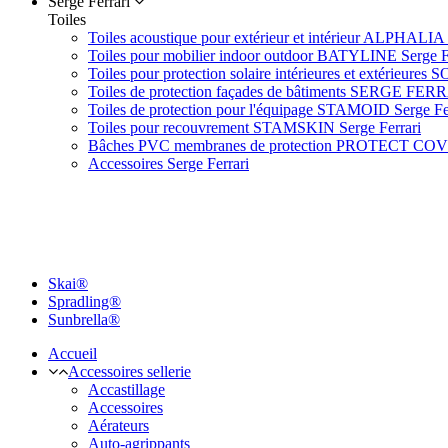
Serge Ferrari
Toiles
Toiles acoustique pour extérieur et intérieur ALPHALIA 
Toiles pour mobilier indoor outdoor BATYLINE Serge F
Toiles pour protection solaire intérieures et extérieures 
Toiles de protection façades de bâtiments SERGE FER
Toiles de protection pour l'équipage STAMOID Serge Fe
Toiles pour recouvrement STAMSKIN Serge Ferrari
Bâches PVC membranes de protection PROTECT CO
Accessoires Serge Ferrari
Skai®
Spradling®
Sunbrella®
Accueil
Accessoires sellerie
Accastillage
Accessoires
Aérateurs
Auto-agrippants