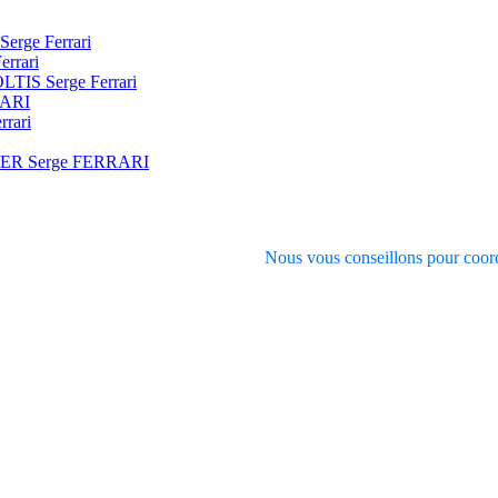
Serge Ferrari
errari
SOLTIS Serge Ferrari
RARI
rrari
VER Serge FERRARI
Nous vous conseillons pour coord