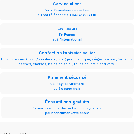
Service client
Par le
formulaire de contact
ou par téléphone au
04 67 28 71 10
Livraison
En
France
et à l'
International
Confection tapissier sellier
Tous coussins (tissu / simili-cuir / cuir) pour nautique, sièges, salons, fauteuils,
bâches, chaises, bains de soleil, toiles de jardin et divers...
Paiement sécurisé
CB
,
PayPal
,
virement
ou
3x sans frais
Échantillons gratuits
Demandez-nous des échantillons gratuits
pour confirmer votre choix