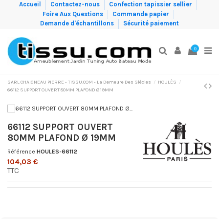
Accueil
Contactez-nous
Confection tapissier sellier
Foire Aux Questions
Commande papier
Demande d'échantillons
Sécurité paiement
0
SARL CHAIGNEAU PIERRE - TISSU.COM - La Demeure Des Siècles
HOULÈS
66112 SUPPORT OUVERT 80MM PLAFOND Ø 19MM
66112 SUPPORT OUVERT
80MM PLAFOND Ø 19MM
Référence
HOULES-66112
104,03 €
TTC