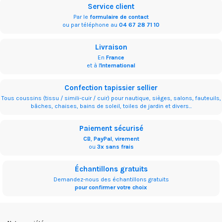
Service client
Par le
formulaire de contact
ou par téléphone au
04 67 28 71 10
Livraison
En
France
et à l'
International
Confection tapissier sellier
Tous coussins (tissu / simili-cuir / cuir) pour nautique, sièges, salons, fauteuils,
bâches, chaises, bains de soleil, toiles de jardin et divers...
Paiement sécurisé
CB
,
PayPal
,
virement
ou
3x sans frais
Échantillons gratuits
Demandez-nous des échantillons gratuits
pour confirmer votre choix