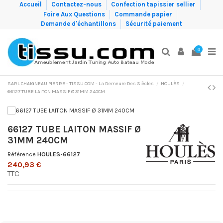
Accueil
Contactez-nous
Confection tapissier sellier
Foire Aux Questions
Commande papier
Demande d'échantillons
Sécurité paiement
0
SARL CHAIGNEAU PIERRE - TISSU.COM - La Demeure Des Siècles
HOULÈS
66127 TUBE LAITON MASSIF Ø 31MM 240CM
66127 TUBE LAITON MASSIF Ø
31MM 240CM
Référence
HOULES-66127
240,93 €
TTC