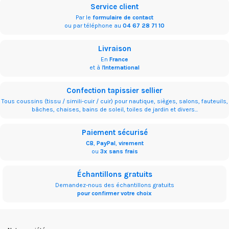
Service client
Par le
formulaire de contact
ou par téléphone au
04 67 28 71 10
Livraison
En
France
et à l'
International
Confection tapissier sellier
Tous coussins (tissu / simili-cuir / cuir) pour nautique, sièges, salons, fauteuils,
bâches, chaises, bains de soleil, toiles de jardin et divers...
Paiement sécurisé
CB
,
PayPal
,
virement
ou
3x sans frais
Échantillons gratuits
Demandez-nous des échantillons gratuits
pour confirmer votre choix