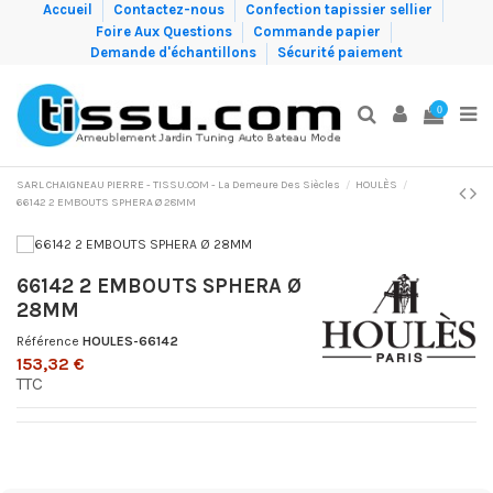
Accueil
Contactez-nous
Confection tapissier sellier
Foire Aux Questions
Commande papier
Demande d'échantillons
Sécurité paiement
0
SARL CHAIGNEAU PIERRE - TISSU.COM - La Demeure Des Siècles
HOULÈS
66142 2 EMBOUTS SPHERA Ø 28MM
66142 2 EMBOUTS SPHERA Ø
28MM
Référence
HOULES-66142
153,32 €
TTC