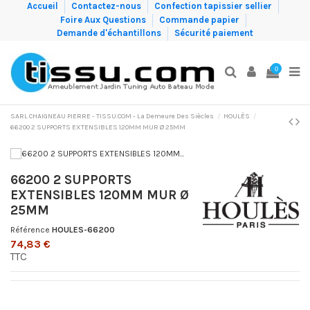
Accueil
Contactez-nous
Confection tapissier sellier
Foire Aux Questions
Commande papier
Demande d'échantillons
Sécurité paiement
0
SARL CHAIGNEAU PIERRE - TISSU.COM - La Demeure Des Siècles
HOULÈS
66200 2 SUPPORTS EXTENSIBLES 120MM MUR Ø 25MM
66200 2 SUPPORTS
EXTENSIBLES 120MM MUR Ø
25MM
Référence
HOULES-66200
74,83 €
TTC