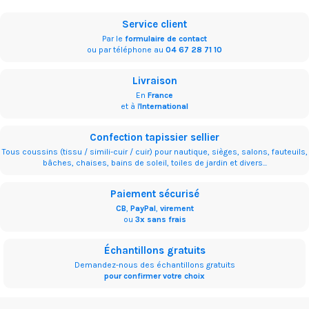
Service client
Par le
formulaire de contact
ou par téléphone au
04 67 28 71 10
Livraison
En
France
et à l'
International
Confection tapissier sellier
Tous coussins (tissu / simili-cuir / cuir) pour nautique, sièges, salons, fauteuils,
bâches, chaises, bains de soleil, toiles de jardin et divers...
Paiement sécurisé
CB
,
PayPal
,
virement
ou
3x sans frais
Échantillons gratuits
Demandez-nous des échantillons gratuits
pour confirmer votre choix