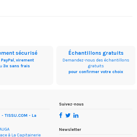
ement sécurisé
Échantillons gratuits
,
PayPal
,
virement
Demandez-nous des échantillons
ou
3x sans frais
gratuits
pour confirmer votre choix
Suivez-nous
- TISSU.COM - La
DAUGA
Newsletter
face à La Capitainerie