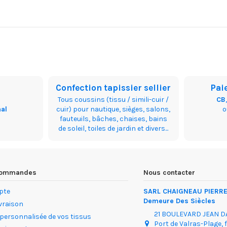
Confection tapissier sellier
Pai
Tous coussins (tissu / simili-cuir /
CB
nal
cuir) pour nautique, sièges, salons,
fauteuils, bâches, chaises, bains
de soleil, toiles de jardin et divers...
 commandes
Nous contacter
pte
SARL CHAIGNEAU PIERRE 
Demeure Des Siècles
ivraison
21 BOULEVARD JEAN 
 personnalisée de vos tissus
Port de Valras-Plage, 