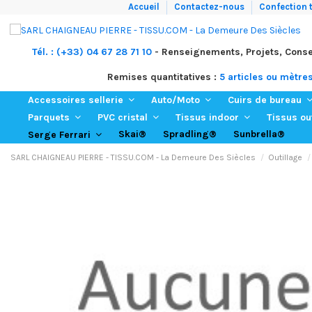
Accueil
Contactez-nous
Confection t
Tél. : (+33) 04 67 28 71 10
- Renseignements, Projets, Conse
Remises quantitatives :
5 articles ou mètre
Accessoires sellerie
Auto/Moto
Cuirs de bureau
Parquets
PVC cristal
Tissus indoor
Tissus o
Skai®
Spradling®
Sunbrella®
Serge Ferrari
SARL CHAIGNEAU PIERRE - TISSU.COM - La Demeure Des Siècles
Outillage