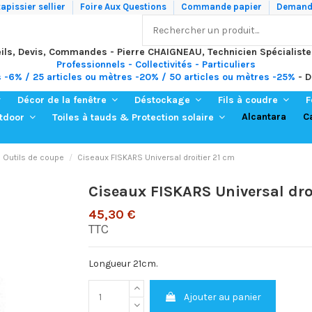
apissier sellier
Foire Aux Questions
Commande papier
Demande
ils, Devis, Commandes - Pierre CHAIGNEAU, Technicien Spécialiste
Professionnels - Collectivités - Particuliers
s -6% / 25 articles ou mètres -20% / 50 articles ou mètres -25%
- D
Décor de la fenêtre
Déstockage
Fils à coudre
F
Alcantara
C
utdoor
Toiles à tauds & Protection solaire
Outils de coupe
Ciseaux FISKARS Universal droitier 21 cm
Ciseaux FISKARS Universal dro
45,30 €
TTC
Longueur 21cm.
Ajouter au panier