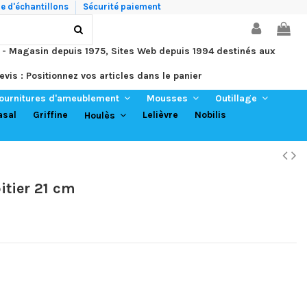
 d'échantillons
Sécurité paiement
 - Magasin depuis 1975, Sites Web depuis 1994 destinés aux
evis : Positionnez vos articles dans le panier
ournitures d'ameublement
Mousses
Outillage
asal
Griffine
Lelièvre
Nobilis
Houlès
itier 21 cm