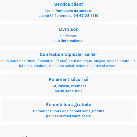
Service client
Par le
formulaire de contact
ou par téléphone au
04 67 28 71 10
Livraison
En
France
et à l'
International
Confection tapissier sellier
Tous coussins (tissu / simili-cuir / cuir) pour nautique, sièges, salons, fauteuils,
bâches, chaises, bains de soleil, toiles de jardin et divers...
Paiement sécurisé
CB
,
PayPal
,
virement
ou
3x sans frais
Échantillons gratuits
Demandez-nous des échantillons gratuits
pour confirmer votre choix