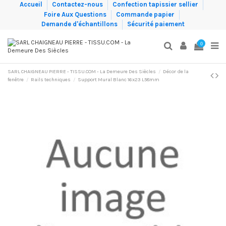
Accueil
Contactez-nous
Confection tapissier sellier
Foire Aux Questions
Commande papier
Demande d'échantillons
Sécurité paiement
0
SARL CHAIGNEAU PIERRE - TISSU.COM - La Demeure Des Siècles
Décor de la
fenêtre
Rails techniques
Support Mural Blanc 16x23 L58mm