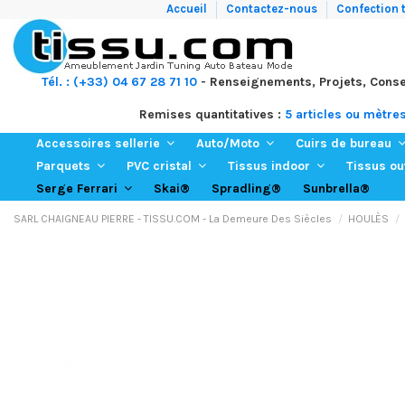
Accueil
Contactez-nous
Confection t
Tél. : (+33) 04 67 28 71 10
- Renseignements, Projets, Conse
Remises quantitatives :
5 articles ou mètre
Accessoires sellerie
Auto/Moto
Cuirs de bureau
Parquets
PVC cristal
Tissus indoor
Tissus o
Skai®
Spradling®
Sunbrella®
Serge Ferrari
SARL CHAIGNEAU PIERRE - TISSU.COM - La Demeure Des Siècles
HOULÈS