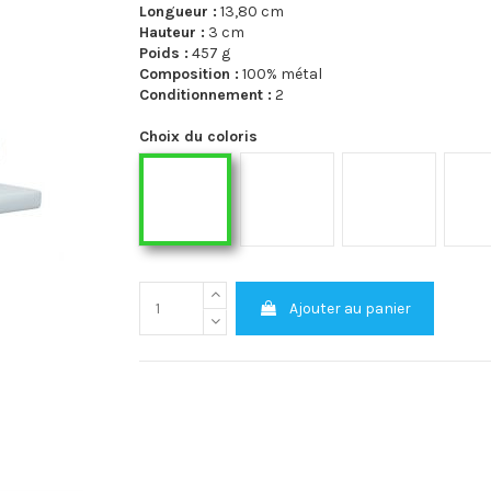
Longueur :
13,80 cm
Hauteur :
3 cm
Poids :
457 g
Composition :
100% métal
Conditionnement :
2
Choix du coloris
64441-157 Nickel brossé mat
64441-158 Noi
64441-156 Laqué blanc
Ajouter au panier