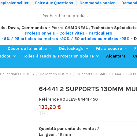
apissier sellier
Foire Aux Questions
Commande papier
Demande
ils, Devis, Commandes - Pierre CHAIGNEAU, Technicien Spécialiste
Professionnels - Collectivités - Particuliers
s -6% / 25 articles ou mètres -20% / 50 articles ou mètres -25%
- D
Décor de la fenêtre
Déstockage
Fils à coudre
F
Alcantara
C
utdoor
Toiles à tauds & Protection solaire
Collections HOULÈS
Collection COSMO
Supports COSMO
64441 2 SUP
64441 2 SUPPORTS 130MM M
Référence
HOULES-64441-156
133,23 €
TTC
Quantité par unité de vente :
2
Largeur :
16 mm