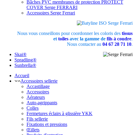
Bâches PVC membranes de protection PROTECT
COVER Serge FERRARI
Accessoires Serge Ferrari
Nous vous conseillons pour coordonner les coloris des
tissus
et
toiles
avec la gamme de
fils à coudre
.
Nous contacter au
04 67 28 71 10
.
Skai®
Spradling®
Sunbrella®
Accueil
Accessoires sellerie
Accastillage
Accessoires
Aérateurs
Auto-agrippants
Colles
Fermetures éclairs à glissière YKK
Fils sellerie
Fixations et pressions
Œillets