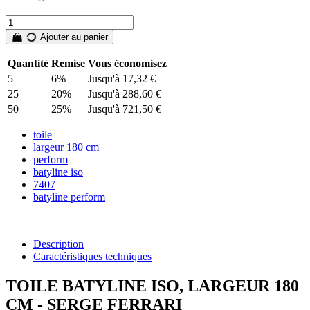
Anthracite
5005
Ébène
Ajouter au panier
Quantité
Remise
Vous économisez
5
6%
Jusqu'à 17,32 €
25
20%
Jusqu'à 288,60 €
50
25%
Jusqu'à 721,50 €
toile
largeur 180 cm
perform
batyline iso
7407
batyline perform
Description
Caractéristiques techniques
TOILE BATYLINE ISO, LARGEUR 180
CM - SERGE FERRARI