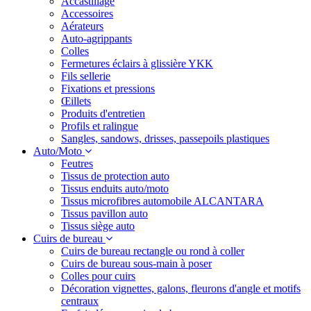
Accastillage
Accessoires
Aérateurs
Auto-agrippants
Colles
Fermetures éclairs à glissière YKK
Fils sellerie
Fixations et pressions
Œillets
Produits d'entretien
Profils et ralingue
Sangles, sandows, drisses, passepoils plastiques
Auto/Moto
Feutres
Tissus de protection auto
Tissus enduits auto/moto
Tissus microfibres automobile ALCANTARA
Tissus pavillon auto
Tissus siège auto
Cuirs de bureau
Cuirs de bureau rectangle ou rond à coller
Cuirs de bureau sous-main à poser
Colles pour cuirs
Décoration vignettes, galons, fleurons d'angle et motifs
centraux