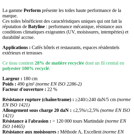
La gamme
Perform
présente les toiles haute performance de la
marque.
Ces toiles bénéficient des caractéristiques uniques qui ont fait la
réputation de
Batyline
: performance mécanique, résistance aux
conditions climatiques exigeantes (UV, moisissures, intempéries) et
durabilité accrue.
Applications :
Cafés hôtels et restaurants, espaces résidentiels
extérieurs et terrasses
Ce tissu contient
28% de matière recyclée
dont un fil central en
polyester 100% recyclé
.
Largeur :
180 cm
Poids :
490 g/m²
(norme EN ISO 2286-2)
Facteur d'ouverture :
22 %
Résistance rupture (chaîne/trame) :
≥240/≥240 daN/5 cm
(norme
EN ISO 1421)
Allongement sous charge 20 daN :
≤2,5%/≤2,5%
(norme EN ISO
1421)
Résistance à l'abrasion :
> 120 000 tours Martindale
(norme EN
ISO 14465)
Résistance aux moisissures :
Méthode A, Excellent
(norme EN