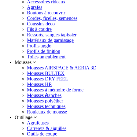
Accessoires rideaux
Agrafes
Boutons à recouvrir
Cordes, ficelles, semences
Coussins déco
Fils à coudre
Ressorts, sangles tapissier
Matériaux de garnissage
Profils agglo
Profils de finition
Toiles ameublement
Mousses
Mousses AIRSPACE & AERIA 3D
Mousses BULTEX
Mousses DRY FEEL
Mousses HR
Mousses à mémoire de forme
Mousses étanches
Mousses polyéther
Mousses techniques
Rouleaux de mousse
Outillage
Agrafeuses
Carrerets & aiguilles
Outils de coupe