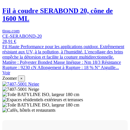
Fil à coudre SERABOND 20, cône de
1600 ML
tissu.com
CE-SERABOND-20
28,91 €
219731
219739
219738
219734
219732
2197315
219742
219733
219740
219735
219736
Fil Haute Performance pour les applications outdoor. Extrêmement
Blanc
Crème
Dune
Grey
Navy
Noir
Pacific
Pearl
Rouge
Steel
Taupe
résistant aux UV, à la pollution, à l'humidité. L'encollage des brins
empêche la détorsion et facilite la couture multidirectionnelle.
Matière : Polyester Bonded Masse linéique : Nm 18/3 Résistance
Rupture : 9230 cN Allongement à Rupture : 18 % N° Aiguille...
Voir
Zoomer
×