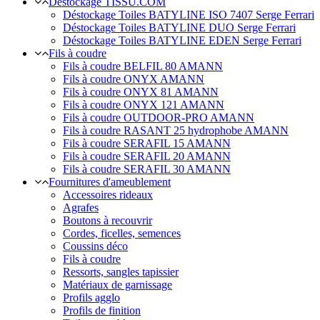
Déstockage TISSU.COM
Déstockage Toiles BATYLINE ISO 7407 Serge Ferrari
Déstockage Toiles BATYLINE DUO Serge Ferrari
Déstockage Toiles BATYLINE EDEN Serge Ferrari
Fils à coudre
Fils à coudre BELFIL 80 AMANN
Fils à coudre ONYX AMANN
Fils à coudre ONYX 81 AMANN
Fils à coudre ONYX 121 AMANN
Fils à coudre OUTDOOR-PRO AMANN
Fils à coudre RASANT 25 hydrophobe AMANN
Fils à coudre SERAFIL 15 AMANN
Fils à coudre SERAFIL 20 AMANN
Fils à coudre SERAFIL 30 AMANN
Fournitures d'ameublement
Accessoires rideaux
Agrafes
Boutons à recouvrir
Cordes, ficelles, semences
Coussins déco
Fils à coudre
Ressorts, sangles tapissier
Matériaux de garnissage
Profils agglo
Profils de finition