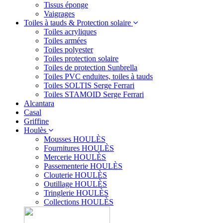
Tissus éponge
Vaigrages
Toiles à tauds & Protection solaire
Toiles acryliques
Toiles armées
Toiles polyester
Toiles protection solaire
Toiles de protection Sunbrella
Toiles PVC enduites, toiles à tauds
Toiles SOLTIS Serge Ferrari
Toiles STAMOID Serge Ferrari
Alcantara
Casal
Griffine
Houlès
Mousses HOULÈS
Fournitures HOULÈS
Mercerie HOULÈS
Passementerie HOULÈS
Clouterie HOULÈS
Outillage HOULÈS
Tringlerie HOULÈS
Collections HOULÈS