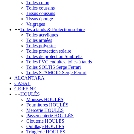
Toiles coton
Toiles coussins
Tissus coussins
Tissus éponge
Vaigrages
Toiles à tauds & Protection solaire
Toiles acryliques
Toiles armées
Toiles polyester
Toiles protection solaire
Toiles de protection Sunbrella
Toiles PVC enduites, toiles à tauds
Toiles SOLTIS Serge Ferrari
Toiles STAMOID Serge Ferrari
ALCANTARA
CASAL
GRIFFINE
HOULÈS
Mousses HOULÈS
Fournitures HOULÈS
Mercerie HOULÈS
Passementerie HOULÈS
Clouterie HOULÈS
Outillage HOULÈS
Tringlerie HOULÈS