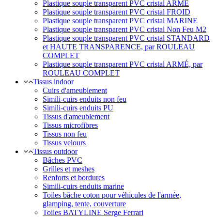
Plastique souple transparent PVC cristal ARMÉ
Plastique souple transparent PVC cristal FROID
Plastique souple transparent PVC cristal MARINE
Plastique souple transparent PVC cristal Non Feu M2
Plastique souple transparent PVC cristal STANDARD
et HAUTE TRANSPARENCE, par ROULEAU
COMPLET
Plastique souple transparent PVC cristal ARMÉ, par
ROULEAU COMPLET
Tissus indoor
Cuirs d'ameublement
Simili-cuirs enduits non feu
Simili-cuirs enduits PU
Tissus d'ameublement
Tissus microfibres
Tissus non feu
Tissus velours
Tissus outdoor
Bâches PVC
Grilles et meshes
Renforts et bordures
Simili-cuirs enduits marine
Toiles bâche coton pour véhicules de l'armée,
glamping, tente, couverture
Toiles BATYLINE Serge Ferrari