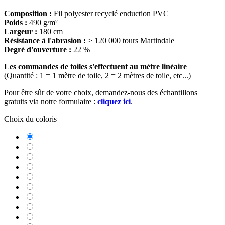
Composition :
Fil polyester recyclé enduction PVC
Poids :
490 g/m²
Largeur :
180 cm
Résistance à l'abrasion :
> 120 000 tours Martindale
Degré d'ouverture :
22 %
Les commandes de toiles s'effectuent au mètre linéaire
(Quantité : 1 = 1 mètre de toile, 2 = 2 mètres de toile, etc...)
Pour être sûr de votre choix, demandez-nous des échantillons
gratuits via notre formulaire :
cliquez ici
.
Choix du coloris
7407-
5001
7407-
Neige
50883
7407-
Raphia
5029
7407-
Sable
50880
7407-
Amande
51054
7407-
Craie
5374
7407-
Gris
50881
7407-
platine
Nuage
50884
7407-
Brume
5003