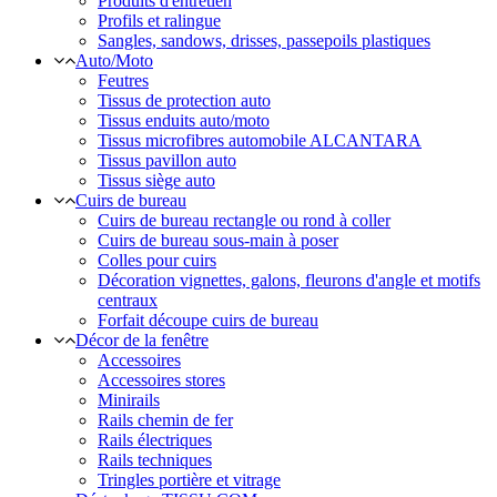
Produits d'entretien
Profils et ralingue
Sangles, sandows, drisses, passepoils plastiques
Auto/Moto
Feutres
Tissus de protection auto
Tissus enduits auto/moto
Tissus microfibres automobile ALCANTARA
Tissus pavillon auto
Tissus siège auto
Cuirs de bureau
Cuirs de bureau rectangle ou rond à coller
Cuirs de bureau sous-main à poser
Colles pour cuirs
Décoration vignettes, galons, fleurons d'angle et motifs
centraux
Forfait découpe cuirs de bureau
Décor de la fenêtre
Accessoires
Accessoires stores
Minirails
Rails chemin de fer
Rails électriques
Rails techniques
Tringles portière et vitrage