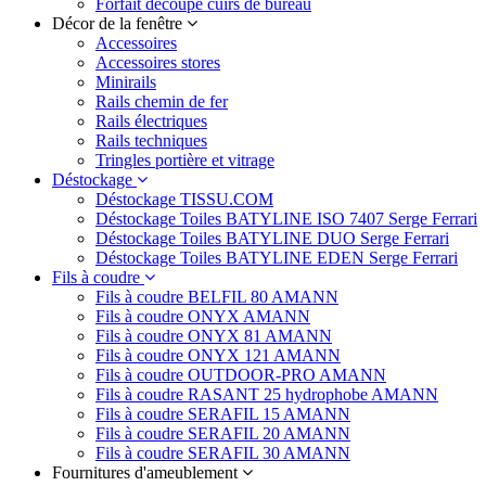
Forfait découpe cuirs de bureau
Décor de la fenêtre
Accessoires
Accessoires stores
Minirails
Rails chemin de fer
Rails électriques
Rails techniques
Tringles portière et vitrage
Déstockage
Déstockage TISSU.COM
Déstockage Toiles BATYLINE ISO 7407 Serge Ferrari
Déstockage Toiles BATYLINE DUO Serge Ferrari
Déstockage Toiles BATYLINE EDEN Serge Ferrari
Fils à coudre
Fils à coudre BELFIL 80 AMANN
Fils à coudre ONYX AMANN
Fils à coudre ONYX 81 AMANN
Fils à coudre ONYX 121 AMANN
Fils à coudre OUTDOOR-PRO AMANN
Fils à coudre RASANT 25 hydrophobe AMANN
Fils à coudre SERAFIL 15 AMANN
Fils à coudre SERAFIL 20 AMANN
Fils à coudre SERAFIL 30 AMANN
Fournitures d'ameublement