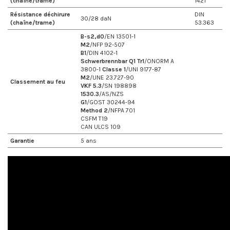
(chaîne/trame)
1421
Résistance déchirure
DIN
30/28 daN
(chaîne/trame)
53.363
B-s2,d0
/EN 13501-1
M2
/NFP 92-507
B1
/DIN 4102-1
Schwerbrennbar Q1 Tr1
/ONORM A
3800-1
Classe 1
/UNI 9177-87
M2
/UNE 23.727-90
Classement au feu
VKF 5.3
/SN 198898
1530.3
/AS/NZS
G1
/GOST 30244-94
Method 2
/NFPA 701
CSFM T19
CAN ULCS 109
Garantie
5 ans