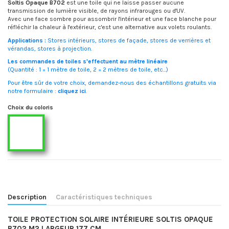
Soltis Opaque B702
est une toile qui ne laisse passer aucune
transmission de lumière visible, de rayons infrarouges ou d'UV.
Avec une face sombre pour assombrir l'intérieur et une face blanche pour
réfléchir la chaleur à l'extérieur, c'est une alternative aux volets roulants.
Applications :
Stores intérieurs, stores de façade, stores de verrières et
vérandas, stores à projection.
Les commandes de toiles s'effectuent au mètre linéaire
(Quantité : 1 = 1 mètre de toile, 2 = 2 mètres de toile, etc...)
Pour être sûr de votre choix, demandez-nous des échantillons gratuits via
notre formulaire :
cliquez ici
.
Choix du coloris
B702-455 Noir/Blanc
Description
Caractéristiques techniques
TOILE PROTECTION SOLAIRE INTÉRIEURE SOLTIS OPAQUE
B702 M2
LARGEUR 177 CM