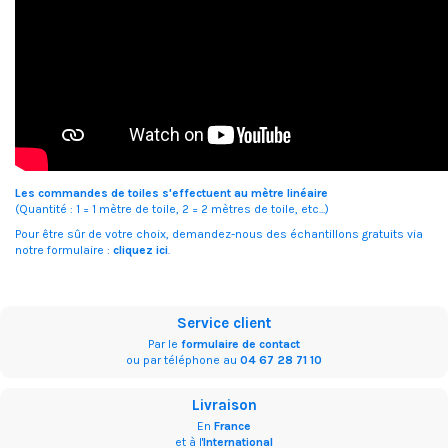
Les commandes de toiles s'effectuent au mètre linéaire
(Quantité : 1 = 1 mètre de toile, 2 = 2 mètres de toile, etc...)
Pour être sûr de votre choix, demandez-nous des échantillons gratuits via
notre formulaire :
cliquez ici
.
Service client
Par le
formulaire de contact
ou par téléphone au
04 67 28 71 10
Livraison
En
France
et à l'
International