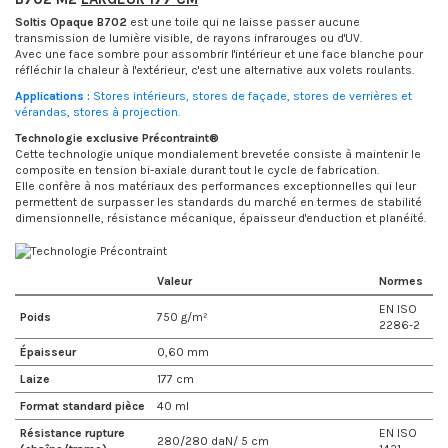
Soltis Opaque B702
est une toile qui ne laisse passer aucune
transmission de lumière visible, de rayons infrarouges ou d'UV.
Avec une face sombre pour assombrir l'intérieur et une face blanche pour
réfléchir la chaleur à l'extérieur, c'est une alternative aux volets roulants.
Applications :
Stores intérieurs, stores de façade, stores de verrières et
vérandas, stores à projection.
Technologie exclusive Précontraint®
Cette technologie unique mondialement brevetée consiste à maintenir le
composite en tension bi-axiale durant tout le cycle de fabrication.
Elle confère à nos matériaux des performances exceptionnelles qui leur
permettent de surpasser les standards du marché en termes de stabilité
dimensionnelle, résistance mécanique, épaisseur d'enduction et planéité.
Valeur
Normes
EN ISO
Poids
750 g/m²
2286-2
Épaisseur
0,60 mm
Laize
177 cm
Format standard pièce
40 ml
Résistance rupture
EN ISO
280/280 daN/ 5 cm