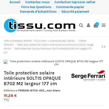
Accueil
Contactez-nous
Confection tapissier sellier
Foire Aux Questions
Commande papier
Demande d'échantillons
Sécurité paiement
0
SARL CHAIGNEAU PIERRE - TISSU.COM - La Demeure Des Siècles
SERGE
FERRARI
Toiles pour protection solaire intérieures et extérieures SOLTIS Serge
Ferrari
Toile protection solaire intérieure SOLTIS OPAQUE B702 M2 largeur 177
cm
Toile protection solaire
intérieure SOLTIS OPAQUE
B702 M2 largeur 177 cm
Référence
FERRARI-B702-455_noir-blanc
111,28 €
TTC