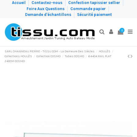
Accueil
Contactez-nous
Confection tapissier sellier
Foire Aux Questions
Commande papier
Demande d'échantillons
Sécurité paiement
0
SARL CHAIGNEAU PIERRE - TISSU.COM - La Demeure Des Siècles
HOULÈS
Collections HOULÈS
Collection COSMO
Tubes COSMO
64404 RAIL PLAT
240CM COSMO