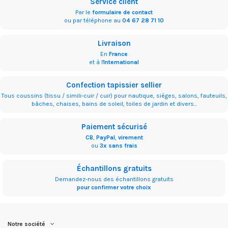
Service client
Par le
formulaire de contact
ou par téléphone au
04 67 28 71 10
Livraison
En
France
et à l'
International
Confection tapissier sellier
Tous coussins (tissu / simili-cuir / cuir) pour nautique, sièges, salons, fauteuils,
bâches, chaises, bains de soleil, toiles de jardin et divers...
Paiement sécurisé
CB
,
PayPal
,
virement
ou
3x sans frais
Échantillons gratuits
Demandez-nous des échantillons gratuits
pour confirmer votre choix
Notre société