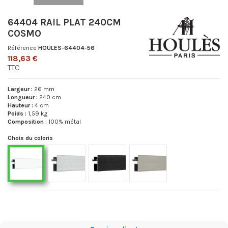
64404 RAIL PLAT 240CM
COSMO
Référence
HOULES-64404-56
118,63 €
TTC
Largeur :
26 mm
Longueur :
240 cm
Hauteur :
4 cm
Poids :
1,59 kg
Composition :
100% métal
Choix du coloris
64404-57 Nickel brossé mat
64404-58 Noir Brossé Mat
64404-59 Titane Brossé Ma
64404-56 Laqué blanc