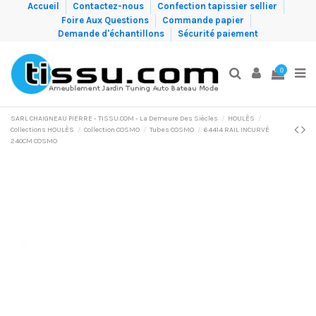
Accueil
Contactez-nous
Confection tapissier sellier
Foire Aux Questions
Commande papier
Demande d'échantillons
Sécurité paiement
0
SARL CHAIGNEAU PIERRE - TISSU.COM - La Demeure Des Siècles
HOULÈS
Collections HOULÈS
Collection COSMO
Tubes COSMO
64414 RAIL INCURVÉ
240CM COSMO