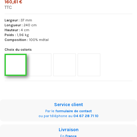
160,61 €
TTC
Largeur :
37 mm
Longueur :
240 cm
Hauteur :
4 cm
Poids :
1,96 kg
Composition :
100% métal
Choix du coloris
64414-57 Nickel brossé mat
64414-58 Noir brossé mat
64414-59 Titane brossé mat
64414-56 Laqué blanc
Service client
Par le
formulaire de contact
ou par téléphone au
04 67 28 71 10
Livraison
En
France