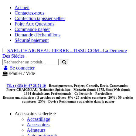
Accueil
Contactez-nous
Confection tapissier sellier
Foire Aux Questions
Commande papier
Demande d'échantillons
Sécurité paiement
Se connecter
0
Panier
/
Vide
Tél. : (+33) 04 67 28 71 10
- Renseignements, Projets, Conseils, Devis, Commandes -
Pierre CHAIGNEAU, Technicien Spécialiste - Magasin depuis 1975, Sites Web depuis
1994 destinés aux
Professionnels - Collectivités - Particuliers
Remises quantitatives :
5 articles ou mètres -6% / 25 articles ou mètres -20% / 50 articles
ou mètres -25%
- Devis : Positionnez vos articles dans le panier
Accessoires sellerie
Accastillage
Accessoires
Aérateurs
Auto-agrippants