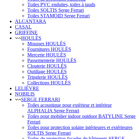
Toiles PVC enduites, toiles à tauds
Toiles SOLTIS Serge Ferrari
Toiles STAMOID Serge Ferrari
ALCANTARA
CASAL
GRIFFINE
HOULÈS
Mousses HOULÈS
Fournitures HOULÈS
Mercerie HOULÈS
Passementerie HOULÈS
Clouterie HOULÈS
Outillage HOULÈS
Tringlerie HOULÈS
Collections HOULÈS
LELIÈVRE
NOBILIS
SERGE FERRARI
Toiles acoustique pour extérieur et intérieur
ALPHALIA Serge Ferrari
Toiles pour mobilier indoor outdoor BATYLINE Serge
Ferrari
Toiles pour protection solaire intérieures et extérieures
SOLTIS Serge Ferrari
Toiles de protection façades de bâtiments SERGE