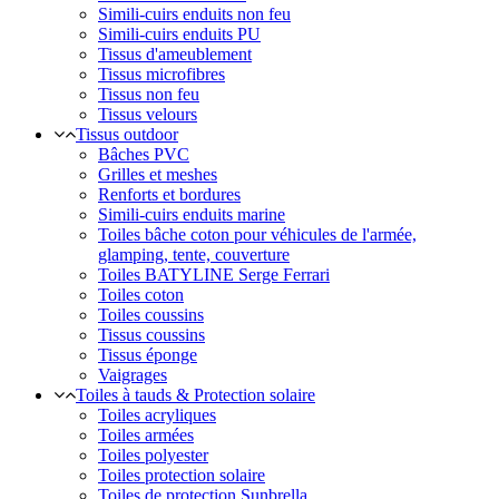
Simili-cuirs enduits non feu
Simili-cuirs enduits PU
Tissus d'ameublement
Tissus microfibres
Tissus non feu
Tissus velours
Tissus outdoor
Bâches PVC
Grilles et meshes
Renforts et bordures
Simili-cuirs enduits marine
Toiles bâche coton pour véhicules de l'armée,
glamping, tente, couverture
Toiles BATYLINE Serge Ferrari
Toiles coton
Toiles coussins
Tissus coussins
Tissus éponge
Vaigrages
Toiles à tauds & Protection solaire
Toiles acryliques
Toiles armées
Toiles polyester
Toiles protection solaire
Toiles de protection Sunbrella