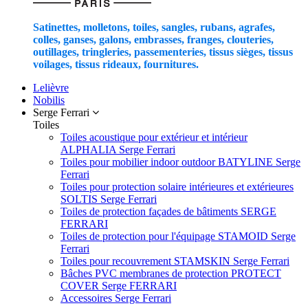
Satinettes, molletons, toiles, sangles, rubans, agrafes,
colles, ganses, galons, embrasses, franges, clouteries,
outillages, tringleries, passementeries, tissus sièges, tissus
voilages, tissus rideaux, fournitures.
Lelièvre
Nobilis
Serge Ferrari
Toiles
Toiles acoustique pour extérieur et intérieur
ALPHALIA Serge Ferrari
Toiles pour mobilier indoor outdoor BATYLINE Serge
Ferrari
Toiles pour protection solaire intérieures et extérieures
SOLTIS Serge Ferrari
Toiles de protection façades de bâtiments SERGE
FERRARI
Toiles de protection pour l'équipage STAMOID Serge
Ferrari
Toiles pour recouvrement STAMSKIN Serge Ferrari
Bâches PVC membranes de protection PROTECT
COVER Serge FERRARI
Accessoires Serge Ferrari