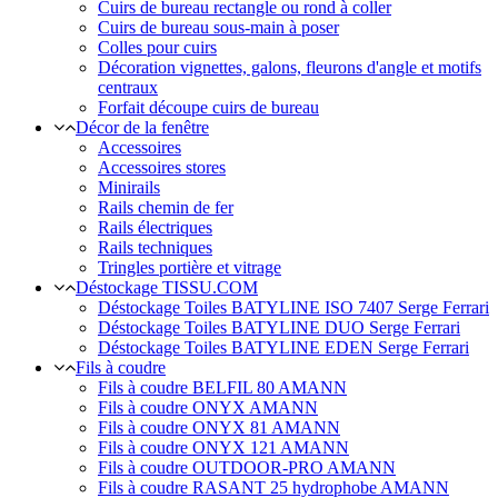
Cuirs de bureau rectangle ou rond à coller
Cuirs de bureau sous-main à poser
Colles pour cuirs
Décoration vignettes, galons, fleurons d'angle et motifs
centraux
Forfait découpe cuirs de bureau
Décor de la fenêtre
Accessoires
Accessoires stores
Minirails
Rails chemin de fer
Rails électriques
Rails techniques
Tringles portière et vitrage
Déstockage TISSU.COM
Déstockage Toiles BATYLINE ISO 7407 Serge Ferrari
Déstockage Toiles BATYLINE DUO Serge Ferrari
Déstockage Toiles BATYLINE EDEN Serge Ferrari
Fils à coudre
Fils à coudre BELFIL 80 AMANN
Fils à coudre ONYX AMANN
Fils à coudre ONYX 81 AMANN
Fils à coudre ONYX 121 AMANN
Fils à coudre OUTDOOR-PRO AMANN
Fils à coudre RASANT 25 hydrophobe AMANN