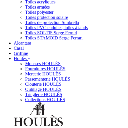
Toiles acryliques
Toiles armées
Toiles polyester
Toiles protection solaire
Toiles de protection Sunbrella
Toiles PVC enduites, toiles à tauds
Toiles SOLTIS Serge Ferrari
Toiles STAMOID Serge Ferrari
Alcantara
Casal
Griffine
Houlès
Mousses HOULÈS
Fournitures HOULÈS
Mercerie HOULÈS
Passementerie HOULÈS
Clouterie HOULÈS
Outillage HOULÈS
Tringlerie HOULÈS
Collections HOULÈS