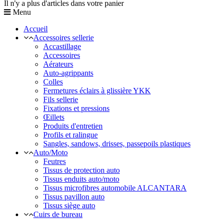
Il n'y a plus d'articles dans votre panier
Menu
Accueil
Accessoires sellerie
Accastillage
Accessoires
Aérateurs
Auto-agrippants
Colles
Fermetures éclairs à glissière YKK
Fils sellerie
Fixations et pressions
Œillets
Produits d'entretien
Profils et ralingue
Sangles, sandows, drisses, passepoils plastiques
Auto/Moto
Feutres
Tissus de protection auto
Tissus enduits auto/moto
Tissus microfibres automobile ALCANTARA
Tissus pavillon auto
Tissus siège auto
Cuirs de bureau