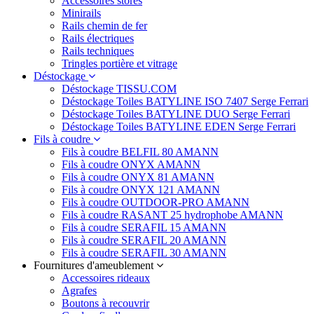
Accessoires stores
Minirails
Rails chemin de fer
Rails électriques
Rails techniques
Tringles portière et vitrage
Déstockage
Déstockage TISSU.COM
Déstockage Toiles BATYLINE ISO 7407 Serge Ferrari
Déstockage Toiles BATYLINE DUO Serge Ferrari
Déstockage Toiles BATYLINE EDEN Serge Ferrari
Fils à coudre
Fils à coudre BELFIL 80 AMANN
Fils à coudre ONYX AMANN
Fils à coudre ONYX 81 AMANN
Fils à coudre ONYX 121 AMANN
Fils à coudre OUTDOOR-PRO AMANN
Fils à coudre RASANT 25 hydrophobe AMANN
Fils à coudre SERAFIL 15 AMANN
Fils à coudre SERAFIL 20 AMANN
Fils à coudre SERAFIL 30 AMANN
Fournitures d'ameublement
Accessoires rideaux
Agrafes
Boutons à recouvrir