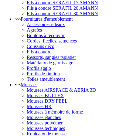
Fils à coudre SERAFIL 15 AMANN
Fils à coudre SERAFIL 20 AMANN
Fils à coudre SERAFIL 30 AMANN
Fournitures d'ameublement
Accessoires rideaux
Agrafes
Boutons à recouvrir
Cordes, ficelles, semences
Coussins déco
Fils à coudre
Ressorts, sangles tapissier
Matériaux de garnissage
Profils agglo
Profils de finition
Toiles ameublement
Mousses
Mousses AIRSPACE & AERIA 3D
Mousses BULTEX
Mousses DRY FEEL
Mousses HR
Mousses à mémoire de forme
Mousses étanches
Mousses polyéther
Mousses techniques
Rouleaux de mousse