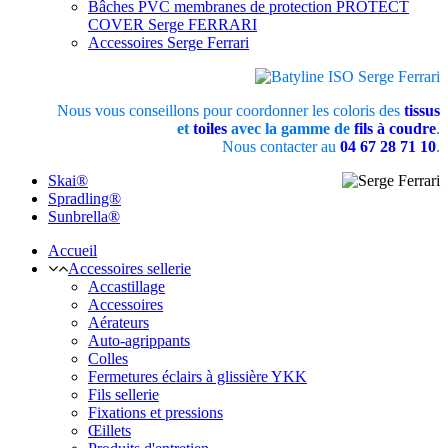
Bâches PVC membranes de protection PROTECT
COVER Serge FERRARI
Accessoires Serge Ferrari
Nous vous conseillons pour coordonner les coloris des
tissus
et
toiles
avec la gamme de
fils à coudre
.
Nous contacter au
04 67 28 71 10
.
Skai®
Spradling®
Sunbrella®
Accueil
Accessoires sellerie
Accastillage
Accessoires
Aérateurs
Auto-agrippants
Colles
Fermetures éclairs à glissière YKK
Fils sellerie
Fixations et pressions
Œillets