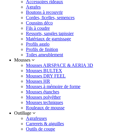
Accessoires rideaux
Agrafes
Boutons à recouvrir
Cordes, ficelles, semences
Coussins déco
Fils à coudre
Ressorts, sangles tapissier
Matériaux de garnissage
Profils agglo
Profils de finition
Toiles ameublement
Mousses
Mousses AIRSPACE & AERIA 3D
Mousses BULTEX
Mousses DRY FEEL
Mousses HR
Mousses à mémoire de forme
Mousses étanches
Mousses polyéther
Mousses techniques
Rouleaux de mousse
Outillage
Agrafeuses
Carrerets & aiguilles
Outils de coupe