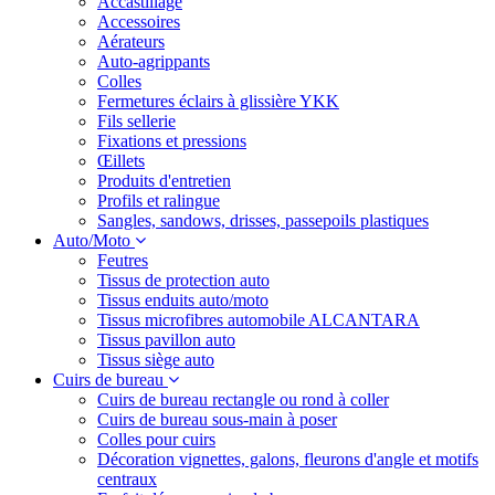
Accastillage
Accessoires
Aérateurs
Auto-agrippants
Colles
Fermetures éclairs à glissière YKK
Fils sellerie
Fixations et pressions
Œillets
Produits d'entretien
Profils et ralingue
Sangles, sandows, drisses, passepoils plastiques
Auto/Moto
Feutres
Tissus de protection auto
Tissus enduits auto/moto
Tissus microfibres automobile ALCANTARA
Tissus pavillon auto
Tissus siège auto
Cuirs de bureau
Cuirs de bureau rectangle ou rond à coller
Cuirs de bureau sous-main à poser
Colles pour cuirs
Décoration vignettes, galons, fleurons d'angle et motifs
centraux