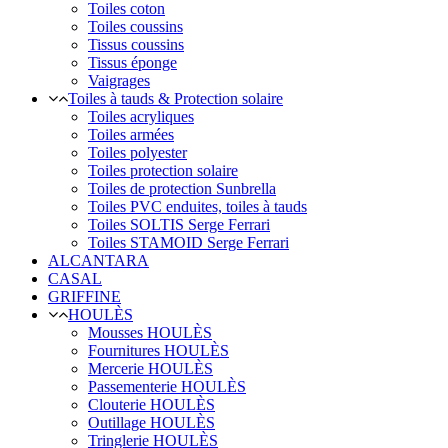
Toiles coton
Toiles coussins
Tissus coussins
Tissus éponge
Vaigrages
Toiles à tauds & Protection solaire
Toiles acryliques
Toiles armées
Toiles polyester
Toiles protection solaire
Toiles de protection Sunbrella
Toiles PVC enduites, toiles à tauds
Toiles SOLTIS Serge Ferrari
Toiles STAMOID Serge Ferrari
ALCANTARA
CASAL
GRIFFINE
HOULÈS
Mousses HOULÈS
Fournitures HOULÈS
Mercerie HOULÈS
Passementerie HOULÈS
Clouterie HOULÈS
Outillage HOULÈS
Tringlerie HOULÈS