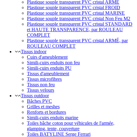
Plastique souple transparent PVC cristal ARMÉ
Plastique souple transparent PVC cristal FROID
Plastique souple transparent PVC cristal MARINE
Plastique souple transparent PVC cristal Non Feu M2
Plastique souple transparent PVC cristal STANDARD
et HAUTE TRANSPARENCE, par ROULEAU
COMPLET
Plastique souple transparent PVC cristal ARMÉ, par
ROULEAU COMPLET
Tissus indoor
Cuirs d'ameublement
Simili-cuirs enduits non feu
Simili-cuirs enduits PU
Tissus d'ameublement
Tissus microfibres
Tissus non feu
Tissus velours
Tissus outdoor
Bâches PVC
Grilles et meshes
Renforts et bordures
Simili-cuirs enduits marine
Toiles bâche coton pour véhicules de l'armée,
glamping, tente, couverture
Toiles BATYLINE Serge Ferrari