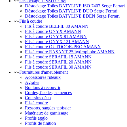
Déstockage TISSU.COM
Déstockage Toiles BATYLINE ISO 7407 Serge Ferrari
Déstockage Toiles BATYLINE DUO Serge Ferrari
Déstockage Toiles BATYLINE EDEN Serge Ferrari
Fils à coudre
Fils à coudre BELFIL 80 AMANN
Fils à coudre ONYX AMANN
Fils à coudre ONYX 81 AMANN
Fils à coudre ONYX 121 AMANN
Fils à coudre OUTDOOR-PRO AMANN
Fils à coudre RASANT 25 hydrophobe AMANN
Fils à coudre SERAFIL 15 AMANN
Fils à coudre SERAFIL 20 AMANN
Fils à coudre SERAFIL 30 AMANN
Fournitures d'ameublement
Accessoires rideaux
Agrafes
Boutons à recouvrir
Cordes, ficelles, semences
Coussins déco
Fils à coudre
Ressorts, sangles tapissier
Matériaux de garnissage
Profils agglo
Profils de finition