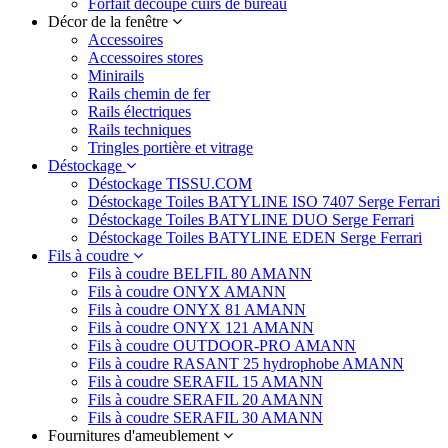
Forfait découpe cuirs de bureau
Décor de la fenêtre
Accessoires
Accessoires stores
Minirails
Rails chemin de fer
Rails électriques
Rails techniques
Tringles portière et vitrage
Déstockage
Déstockage TISSU.COM
Déstockage Toiles BATYLINE ISO 7407 Serge Ferrari
Déstockage Toiles BATYLINE DUO Serge Ferrari
Déstockage Toiles BATYLINE EDEN Serge Ferrari
Fils à coudre
Fils à coudre BELFIL 80 AMANN
Fils à coudre ONYX AMANN
Fils à coudre ONYX 81 AMANN
Fils à coudre ONYX 121 AMANN
Fils à coudre OUTDOOR-PRO AMANN
Fils à coudre RASANT 25 hydrophobe AMANN
Fils à coudre SERAFIL 15 AMANN
Fils à coudre SERAFIL 20 AMANN
Fils à coudre SERAFIL 30 AMANN
Fournitures d'ameublement