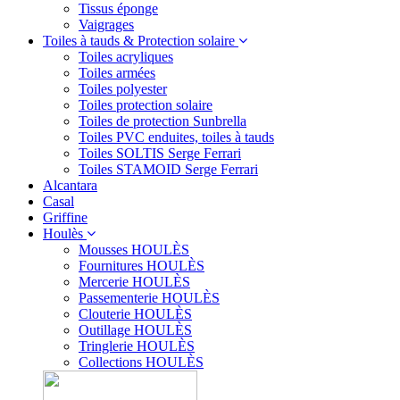
Tissus éponge
Vaigrages
Toiles à tauds & Protection solaire
Toiles acryliques
Toiles armées
Toiles polyester
Toiles protection solaire
Toiles de protection Sunbrella
Toiles PVC enduites, toiles à tauds
Toiles SOLTIS Serge Ferrari
Toiles STAMOID Serge Ferrari
Alcantara
Casal
Griffine
Houlès
Mousses HOULÈS
Fournitures HOULÈS
Mercerie HOULÈS
Passementerie HOULÈS
Clouterie HOULÈS
Outillage HOULÈS
Tringlerie HOULÈS
Collections HOULÈS